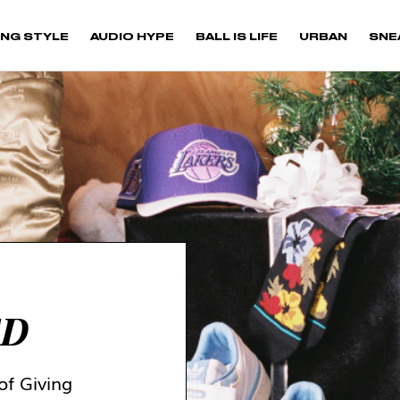
NG STYLE
AUDIO HYPE
BALL IS LIFE
URBAN
SNE
ED
of Giving