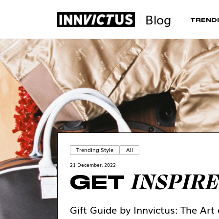
Blog
TRENDI
Trending Style
All
21 December, 2022
INSPIR
GET
Gift Guide by Innvictus: The Art 