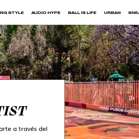
NG STYLE
AUDIO HYPE
BALL IS LIFE
URBAN
SNE
TIST
arte a través del