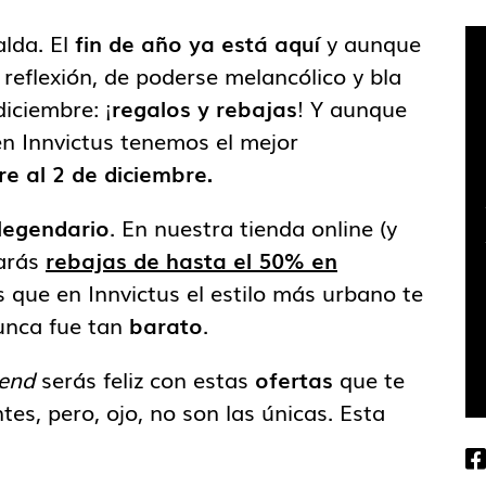
alda. El
fin de año ya está aquí
y aunque
reflexión, de poderse melancólico y bla
diciembre: ¡
regalos y rebajas
! Y aunque
n Innvictus tenemos el mejor
e al 2 de diciembre.
legendario
. En nuestra tienda online (y
rarás
rebajas de hasta el 50% en
s que en Innvictus el estilo más urbano te
nca fue tan
barato
.
end
serás feliz con estas
ofertas
que te
es, pero, ojo, no son las únicas. Esta