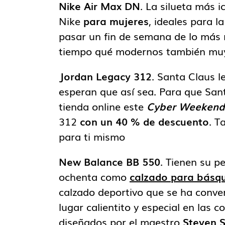
Nike Air Max DN
. La silueta más i
Nike
para mujeres
, ideales para l
pasar un fin de semana de lo más r
tiempo qué modernos también m
Jordan Legacy 312
. Santa Claus l
esperan que así sea. Para que San
tienda online este
Cyber Weekend
312
con un 40 % de descuento
. T
para ti mismo
New Balance BB 550
. Tienen su p
ochenta como
calzado para básq
calzado deportivo que se ha conver
lugar calientito y especial en las c
diseñados por el maestro
Steven S