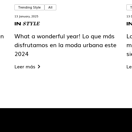
Trending Style
All
T
13 January, 2025
13 
STYLE
IN
I
en
What a wonderful year! Lo que más
L
disfrutamos en la moda urbana este
m
2024
s
Leer más
Le