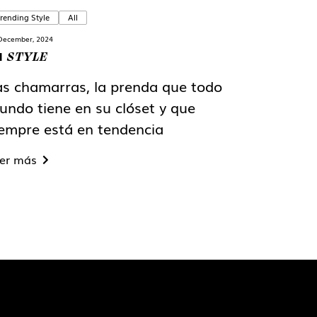
rending Style
All
December, 2024
STYLE
N
as chamarras, la prenda que todo
undo tiene en su clóset y que
iempre está en tendencia
er más