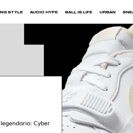
NG STYLE
AUDIO HYPE
BALL IS LIFE
URBAN
SNE
 legendario: Cyber