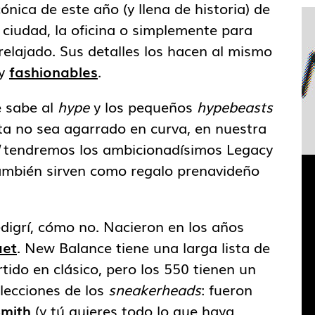
cónica de este año (y llena de historia) de
a ciudad, la oficina o simplemente para
elajado. Sus detalles los hacen al mismo
uy
fashionables
.
e sabe al
hype
y los pequeños
hypebeasts
ta no sea agarrado en curva, en nuestra
tendremos los ambicionadísimos Legacy
ambién sirven como regalo prenavideño
edigrí, cómo no. Nacieron en los años
uet
. New Balance tiene una larga lista de
tido en clásico, pero los 550 tienen un
olecciones de los
sneakerheads
: fueron
mith
(y tú quieres todo lo que haya