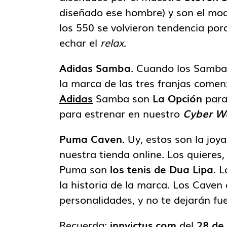
diseñado ese hombre) y son el mod
los 550 se volvieron tendencia po
echar el
relax
.
Adidas Samba
. Cuando los Samba 
la marca de las tres franjas comen
Adidas
Samba son
La Opción
para
para estrenar en nuestro
Cyber W
Puma Caven
. Uy, estos son la joy
nuestra tienda online. Los quieres,
Puma son
los tenis de Dua Lipa
. 
la historia de la marca. Los Caven
personalidades, y no te dejarán fue
Recuerda:
innvictus.com
del
28 de