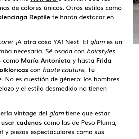
s de colores únicos. Otros estilos como
alenciaga Reptile
te harán destacar en
core
? ¡A otra cosa YA! Next! El
glam
es un
omba necesaria. Sé osada con
hairstyles
os como
María Antonieta
y hasta
Frida
olklóricas
con
haute couture.
Tu
. No es cuestión de género: los hombres
elazo y el estilo desmedido no tienen
yería vintage
del
glam
tiene que estar
s
usar cadenas
como las de Peso Pluma,
f y piezas espectaculares como sus