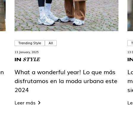
Trending Style
All
T
13 January, 2025
13 
STYLE
IN
I
en
What a wonderful year! Lo que más
L
disfrutamos en la moda urbana este
m
2024
s
Leer más
Le