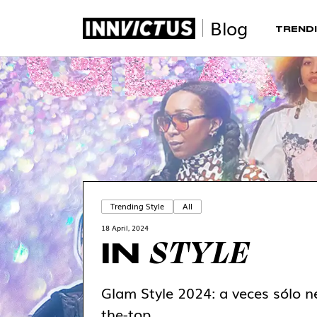
Blog
TRENDI
Trending Style
All
18 April, 2024
STYLE
IN
Glam Style 2024: a veces sólo ne
the-top