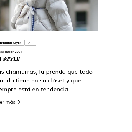
rending Style
All
December, 2024
STYLE
N
as chamarras, la prenda que todo
undo tiene en su clóset y que
iempre está en tendencia
er más