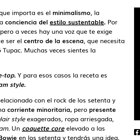
que importa es el
minimalismo
, la
la
conciencia del
estilo sustentable
.
Por
pero a veces hay una voz que te exige
ue ser el
centro de la escena
, que necesita
ó Tupac. Muchas veces sientes la
e-top.
Y para esos casos la receta es
am style.
relacionado con el rock de los setenta y
una
corriente minoritaria,
pero
presente
air style
exagerados, ropa arriesgada,
lam
. Un
coquette core
elevado a las
Bowie
en los setenta y tendrás una idea.