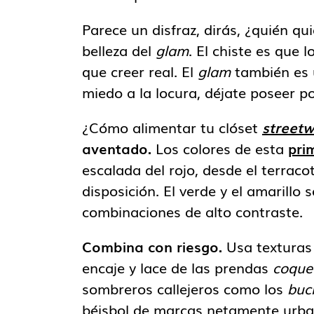
Parece un disfraz, dirás, ¿quién qu
belleza del
glam
. El chiste es que 
que creer real. El
glam
también es u
miedo a la locura, déjate poseer p
¿Cómo alimentar tu clóset
street
aventado.
Los colores de esta
pri
escalada del rojo, desde el terraco
disposición. El verde y el amarillo
combinaciones de alto contraste.
Combina con riesgo.
Usa texturas 
encaje y lace de las prendas
coque
sombreros callejeros como los
buc
béisbol de marcas netamente ur