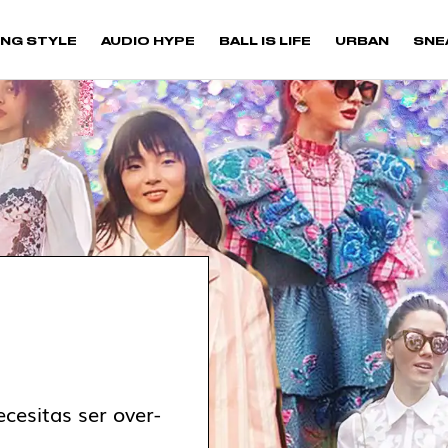
NG STYLE
AUDIO HYPE
BALL IS LIFE
URBAN
SNE
cesitas ser over-