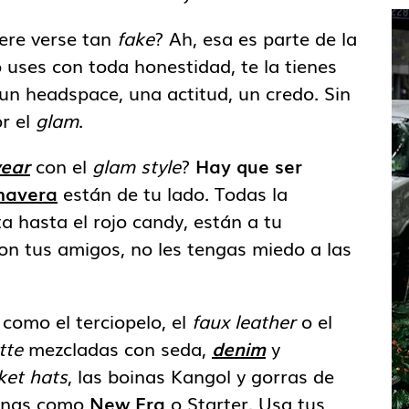
iere verse tan
fake
? Ah, esa es parte de la
lo uses con toda honestidad, te la tienes
n headspace, una actitud, un credo. Sin
or el
glam
.
wear
con el
glam style
?
Hay que ser
mavera
están de tu lado. Todas la
ta hasta el rojo candy, están a tu
 son tus amigos, no les tengas miedo a las
como el terciopelo, el
faux leather
o el
tte
mezcladas con seda,
denim
y
ket hats
, las boinas Kangol y gorras de
banas como
New Era
o Starter. Usa tus