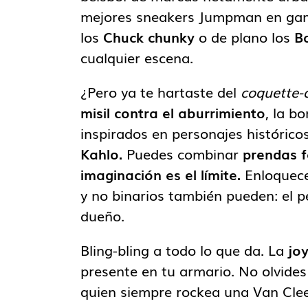
mejores sneakers Jumpman en gama
los
Chuck chunky
o de plano los
B
cualquier escena.
¿Pero ya te hartaste del
coquette-
misil contra el aburrimiento
, la b
inspirados en personajes históric
Kahlo.
Puedes combinar
prendas f
imaginación es el límite.
Enloquece
y no binarios también pueden: el p
dueño.
Bling-bling a todo lo que da. La
jo
presente en tu armario. No olvide
quien siempre rockea una Van Clee