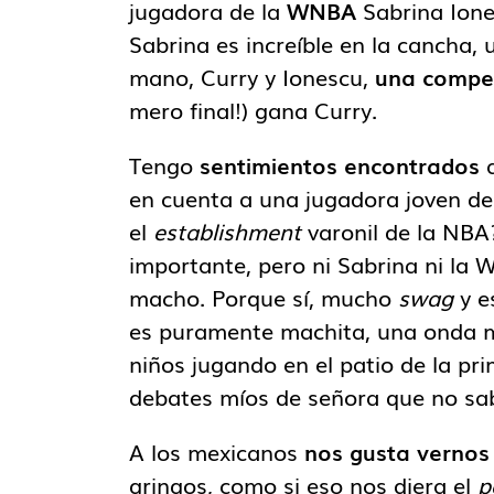
jugadora de la
WNBA
Sabrina Ione
Sabrina es increíble en la cancha,
mano, Curry y Ionescu,
una compe
mero final!) gana Curry.
Tengo
sentimientos encontrados
a
en cuenta a una jugadora joven de
el
establishment
varonil de la NBA?
importante, pero ni Sabrina ni la 
macho. Porque sí, mucho
swag
y e
es puramente machita, una onda mu
niños jugando en el patio de la prim
debates míos de señora que no sa
A los mexicanos
nos gusta vernos
gringos, como si eso nos diera el
p