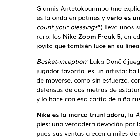
Giannis Antetokounmpo (me explic
es la onda en patines y
verlo es u
count your blessings
”) lleva unos 
raro: los
Nike Zoom Freak 5
, en e
joyita que también luce en su líne
Basket-inception:
Luka Dončić jue
jugador favorito, es un artista: b
de moverse, como sin esfuerzo, com
defensas de dos metros de estatura
y lo hace con esa carita de niño r
Nike es la marca triunfadora,
la
A
pies: una verdadera devoción por l
pues sus ventas crecen a miles de