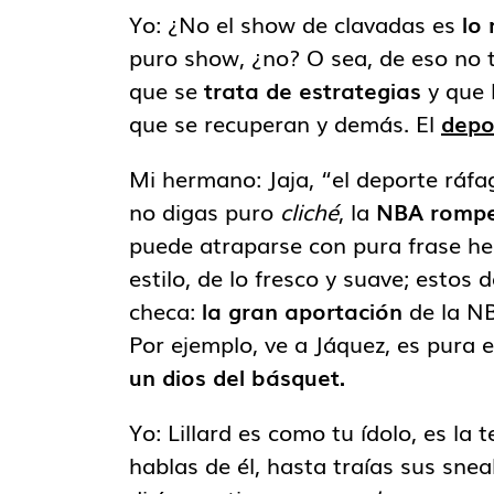
Yo: ¿No el show de clavadas es
lo
puro show, ¿no? O sea, de eso no t
que se
trata de estrategias
y que 
que se recuperan y demás. El
depo
Mi hermano: Jaja, “el deporte ráfag
no digas puro
cliché
, la
NBA rompe 
puede atraparse con pura frase h
estilo, de lo fresco y suave; estos
checa:
la gran aportación
de la NB
Por ejemplo, ve a Jáquez, es pura 
un dios del básquet.
Yo: Lillard es como tu ídolo, es la
hablas de él, hasta traías sus sneaker