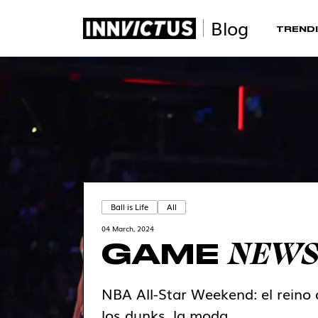
Blog
TRENDI
Ball is Life
All
04 March, 2024
NEW
GAME
NBA All-Star Weekend: el reino d
los dunks, la moda