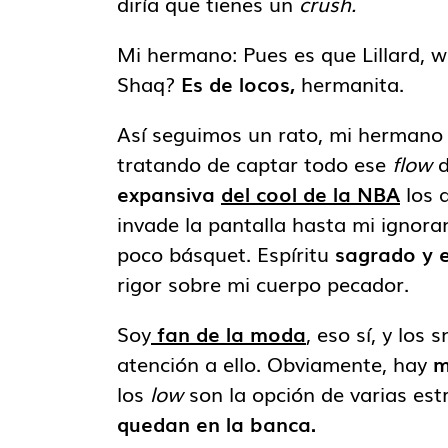
diría que tienes un
crush.
Mi hermano: Pues es que Lillard, we
Shaq?
Es de locos,
hermanita.
Así seguimos un rato, mi herman
tratando de captar todo ese
flow
d
expansiva
del cool de la NBA
los 
invade la pantalla hasta mi ignora
poco básquet. Espíritu
sagrado y 
rigor sobre mi cuerpo pecador.
Soy
fan de la moda
, eso sí, y los
atención a ello. Obviamente, hay
m
los
low
son la opción de varias estr
quedan en la banca.