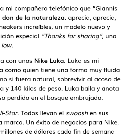
a mi compañero telefónico que “Giannis
n don de la naturaleza,
aprecia, aprecia,
sneakers increíbles, un modelo nuevo y
dición especial
“Thanks for sharing”
, una
a
low
.
ga con unos
Nike Luka.
Luka es mi
aila como quien tiene una forma muy fluida
o si fuera natural, sobrevivir al acoso de
 y 140 kilos de peso. Luka baila y anota
uso perdido en el bosque embrujado.
ll-Star.
Todos llevan el
swoosh
en sus
a marca. Un éxito de negocios para Nike,
 millones de dólares cada fin de semana