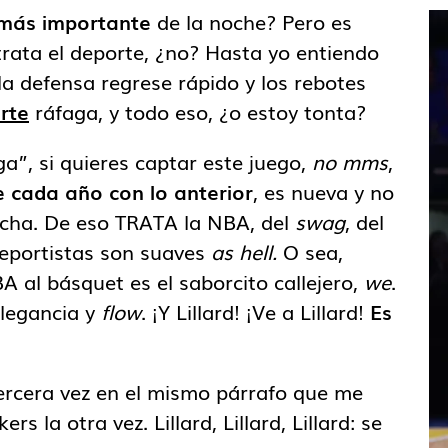
 más importante
de la noche? Pero es
rata el deporte, ¿no? Hasta yo entiendo
la defensa regrese rápido y los rebotes
rte
ráfaga, y todo eso, ¿o estoy tonta?
a”, si quieres captar este juego,
no mms
,
cada año con lo anterior
, es nueva y no
echa. De eso TRATA la NBA, del
swag
, del
 deportistas son suaves
as hell.
O sea,
A al básquet es el saborcito callejero,
we
.
elegancia y
flow
. ¡Y Lillard! ¡Ve a Lillard!
Es
 tercera vez en el mismo párrafo que me
s la otra vez. Lillard, Lillard, Lillard: se