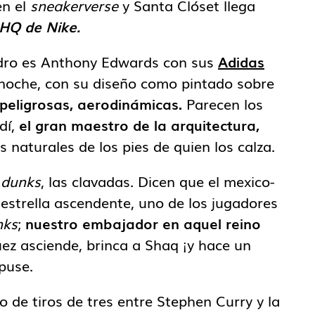
en el
sneakerverse
y Santa Clóset llega
HQ de Nike.
adro es Anthony Edwards con sus
Adidas
a noche, con su diseño como pintado sobre
peligrosas, aerodinámicas.
Parecen los
dí,
el gran maestro de la arquitectura,
 naturales de los pies de quien los calza.
e
dunks
, las clavadas. Dicen que el mexico-
estrella ascendente, uno de los jugadores
nks
;
nuestro embajador en aquel reino
ez asciende, brinca a Shaq ¡y hace un
 puse.
de tiros de tres entre Stephen Curry y la