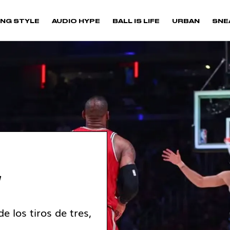
NG STYLE
AUDIO HYPE
BALL IS LIFE
URBAN
SNE
S
e los tiros de tres,