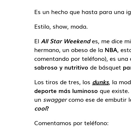
Es un hecho que hasta para una 
Estilo, show, moda.
El
All Star Weekend
es, me dice mi
hermano, un obeso de la
NBA
, es
comentando por teléfono), es una 
sabroso y nutritivo
de básquet
pa
Los tiros de tres, los
dunks
, la mo
deporte más luminoso
que existe.
un
swagger
como ese de embutir l
cool
?
Comentamos por teléfono: