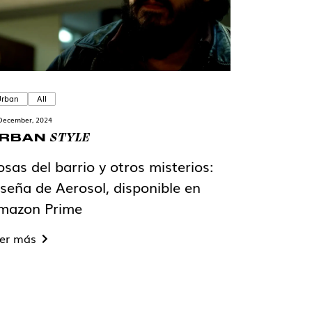
Urban
All
December, 2024
STYLE
RBAN
sas del barrio y otros misterios:
eseña de Aerosol, disponible en
mazon Prime
er más