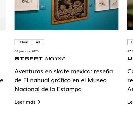
Urban
All
08 January, 2025
27 
ARTIST
STREET
U
Aventuras en skate mexica: reseña
Co
le
de El nahual gráfico en el Museo
r
Nacional de la Estampa
A
Leer más
Le