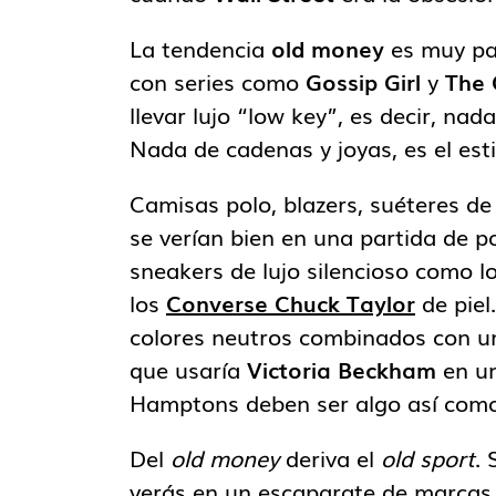
La tendencia
old money
es muy pa
con series como
Gossip Girl
y
The
llevar lujo “low key”, es decir, nad
Nada de cadenas y joyas, es el est
Camisas polo, blazers, suéteres de 
se verían bien en una partida de po
sneakers de lujo silencioso como l
los
Converse Chuck Taylor
de piel
colores neutros combinados con un 
que usaría
Victoria Beckham
en un
Hamptons deben ser algo así como 
Del
old money
deriva el
old sport
. 
verás en un escaparate de marcas